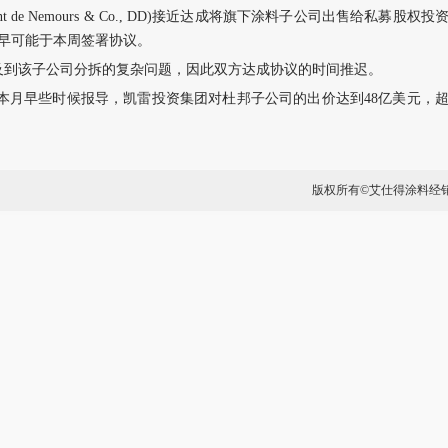
ont de Nemours & Co., DD)接近达成将旗下涂料子公司出售给私募股权投
易，最早可能于本周签署协议。
及到该子公司分拆的复杂问题，因此双方达成协议的时间推迟。
 Journal)本月早些时候报导，凯雷投资集团对杜邦子公司的出价达到48亿美元，
版权所有©艾仕得涂料经